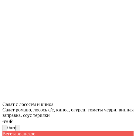
Салат с лососем и киноа
Салат романо, лосось с/с, киноа, огурец, томаты черри, винная
заправка, соус терияки
650
₽
0
шт
Вегетарианское