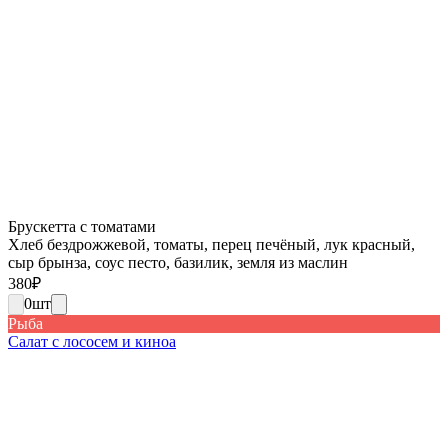
Брускетта с томатами
Хлеб бездрожжевой, томаты, перец печёный, лук красный,
сыр брынза, соус песто, базилик, земля из маслин
380
₽
0
шт
Рыба
Салат с лососем и киноа