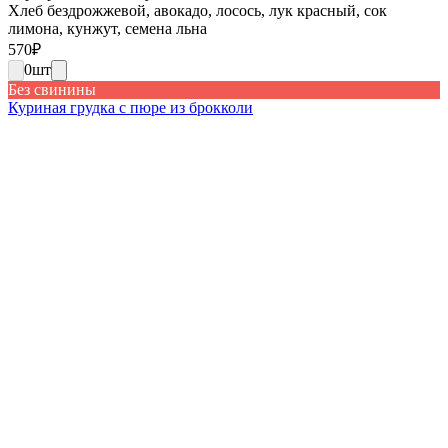
Хлеб бездрожжевой, авокадо, лосось, лук красный, сок
лимона, кунжут, семена льна
570
₽
0
шт
Без свинины
Куриная грудка с пюре из брокколи