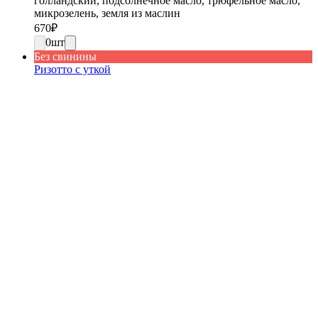
голландский, подсолнечное масло, трюфельное масло,
микрозелень, земля из маслин
670
₽
0
шт
Без свинины
Ризотто с уткой