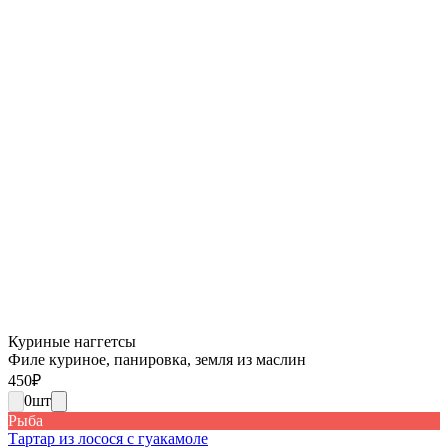
Куриные наггетсы
Филе куриное, панировка, земля из маслин
450
₽
0
шт
Рыба
Тартар из лосося с гуакамоле