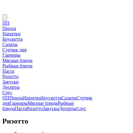
ПП
Пицца
Напитки
Брускетта
Салаты
Супчик дня
Гарниры
Мясные блюда
Рыбные блюда
Паста
Ризотто
Закуски
Десерты
Соус
ПП
Пицца
Напитки
Брускетта
Салаты
Супчик
дня
Гарниры
Мясные блюда
Рыбные
блюда
Паста
Ризотто
Закуски
Десерты
Соус
Ризотто