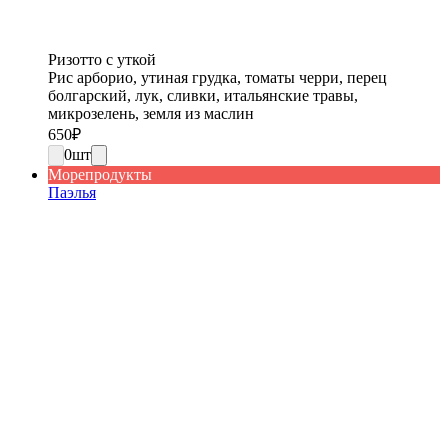
Ризотто с уткой
Рис арборио, утиная грудка, томаты черри, перец
болгарский, лук, сливки, итальянские травы,
микрозелень, земля из маслин
650
₽
0
шт
Морепродукты
Паэлья