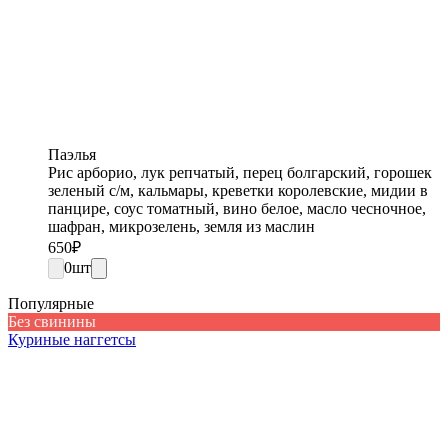
Паэлья
Рис арборио, лук репчатый, перец болгарский, горошек
зеленый с/м, кальмары, креветки королевские, мидии в
панцире, соус томатный, вино белое, масло чесночное,
шафран, микрозелень, земля из маслин
650
₽
0
шт
Популярные
Без свинины
Куриные наггетсы