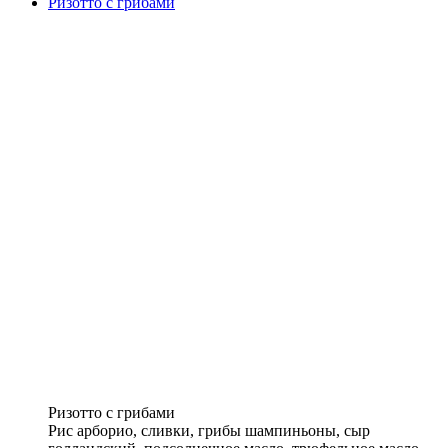
Ризотто с грибами
Ризотто с грибами
Рис арборио, сливки, грибы шампиньоны, сыр