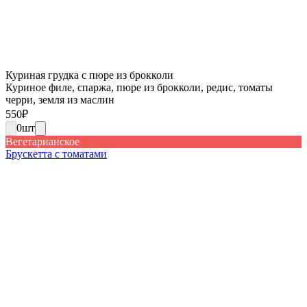
Куриная грудка с пюре из брокколи
Куриное филе, спаржа, пюре из брокколи, редис, томаты
черри, земля из маслин
550
₽
0
шт
Вегетарианское
Брускетта с томатами