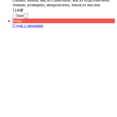
сливки, киноа, масло сливочное, масло подсолнечное,
тимьян, розмарин, микрозелень, земля из маслин
1100
₽
0
шт
Рыба
Судак с овощами