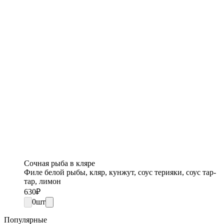
Сочная рыба в кляре
Филе белой рыбы, кляр, кунжут, соус терияки, соус тар-
тар, лимон
630
₽
0
шт
Популярные