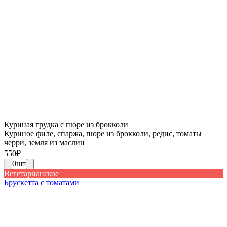
Куриная грудка с пюре из брокколи
Куриное филе, спаржа, пюре из брокколи, редис, томаты
черри, земля из маслин
550
₽
0
шт
Вегетарианское
Брускетта с томатами