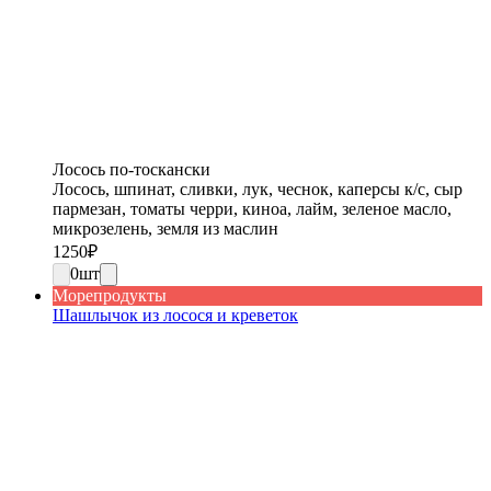
Лосось по-тоскански
Лосось, шпинат, сливки, лук, чеснок, каперсы к/с, сыр
пармезан, томаты черри, киноа, лайм, зеленое масло,
микрозелень, земля из маслин
1250
₽
0
шт
Морепродукты
Шашлычок из лосося и креветок