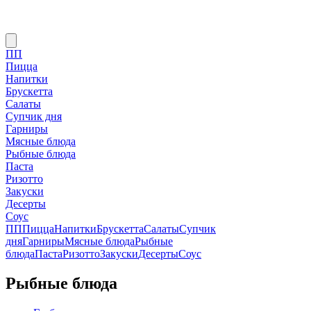
ПП
Пицца
Напитки
Брускетта
Салаты
Супчик дня
Гарниры
Мясные блюда
Рыбные блюда
Паста
Ризотто
Закуски
Десерты
Соус
ПП
Пицца
Напитки
Брускетта
Салаты
Супчик
дня
Гарниры
Мясные блюда
Рыбные
блюда
Паста
Ризотто
Закуски
Десерты
Соус
Рыбные блюда