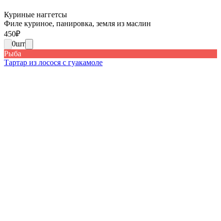
Куриные наггетсы
Филе куриное, панировка, земля из маслин
450
₽
0
шт
Рыба
Тартар из лосося с гуакамоле