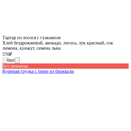
Тартар из лосося с гуакамоле
Хлеб бездрожжевой, авокадо, лосось, лук красный, сок
лимона, кунжут, семена льна
570
₽
0
шт
Без свинины
Куриная грудка с пюре из брокколи