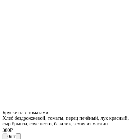
Брускетта с томатами
Хлеб бездрожжевой, томаты, перец печёный, лук красный,
сыр брынза, соус песто, базилик, земля из маслин
380
₽
0
шт