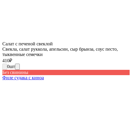
Салат с печеной свеклой
Свекла, салат руккола, апельсин, сыр брынза, соус песто,
тыквенные семечки
410
₽
0
шт
Без свинины
Филе судака с киноа