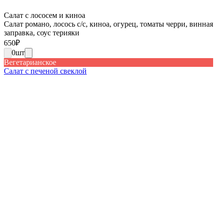
Салат с лососем и киноа
Салат романо, лосось с/с, киноа, огурец, томаты черри, винная
заправка, соус терияки
650
₽
0
шт
Вегетарианское
Салат с печеной свеклой