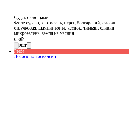
Судак с овощами
Филе судака, картофель, перец болгарский, фасоль
стручковая, шампиньоны, чеснок, тимьян, сливки,
микрозелень, земля из маслин.
650
₽
0
шт
Рыба
Лосось по-тоскански