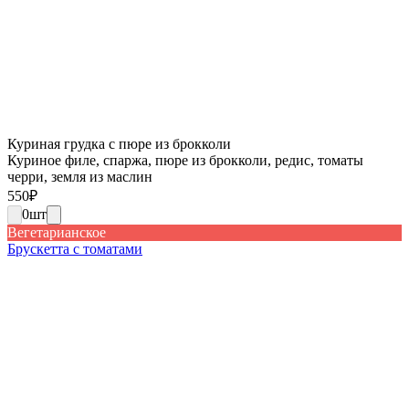
Куриная грудка с пюре из брокколи
Куриное филе, спаржа, пюре из брокколи, редис, томаты
черри, земля из маслин
550
₽
0
шт
Вегетарианское
Брускетта с томатами