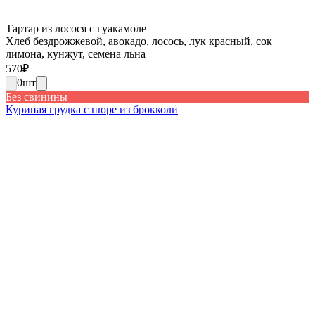
Тартар из лосося с гуакамоле
Хлеб бездрожжевой, авокадо, лосось, лук красный, сок
лимона, кунжут, семена льна
570
₽
0
шт
Без свинины
Куриная грудка с пюре из брокколи