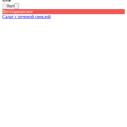
490
₽
0
шт
Вегетарианское
Салат с печеной свеклой