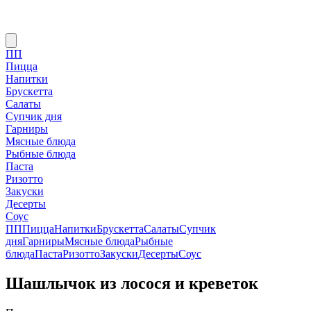
ПП
Пицца
Напитки
Брускетта
Салаты
Супчик дня
Гарниры
Мясные блюда
Рыбные блюда
Паста
Ризотто
Закуски
Десерты
Соус
ПП
Пицца
Напитки
Брускетта
Салаты
Супчик
дня
Гарниры
Мясные блюда
Рыбные
блюда
Паста
Ризотто
Закуски
Десерты
Соус
Шашлычок из лосося и креветок