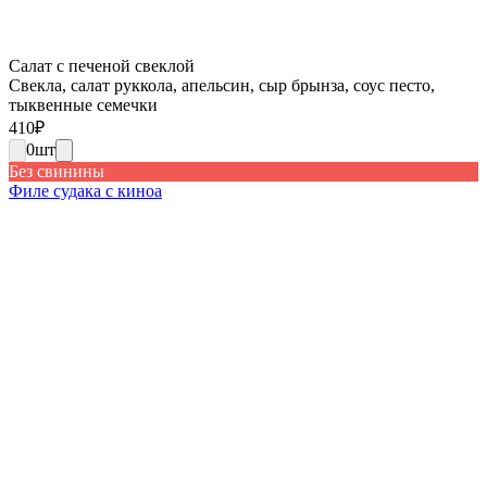
Салат с печеной свеклой
Свекла, салат руккола, апельсин, сыр брынза, соус песто,
тыквенные семечки
410
₽
0
шт
Без свинины
Филе судака с киноа