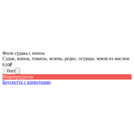
Филе судака с киноа
Судак, киноа, томаты, зелень, редис, огурцы, земля из маслин
610
₽
0
шт
Морепродукты
Брускетта с креветками