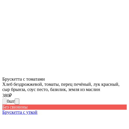
Брускетта с томатами
Хлеб бездрожжевой, томаты, перец печёный, лук красный,
сыр брынза, соус песто, базилик, земля из маслин
380
₽
0
шт
Без свинины
Брускетта с уткой