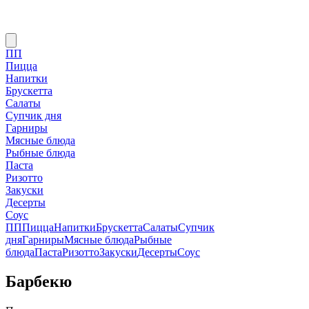
ПП
Пицца
Напитки
Брускетта
Салаты
Супчик дня
Гарниры
Мясные блюда
Рыбные блюда
Паста
Ризотто
Закуски
Десерты
Соус
ПП
Пицца
Напитки
Брускетта
Салаты
Супчик
дня
Гарниры
Мясные блюда
Рыбные
блюда
Паста
Ризотто
Закуски
Десерты
Соус
Барбекю