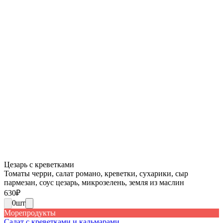
Цезарь с креветками
Томаты черри, салат романо, креветки, сухарики, сыр
пармезан, соус цезарь, микрозелень, земля из маслин
630
₽
0
шт
Морепродукты
Салат с креветками и кальмарами