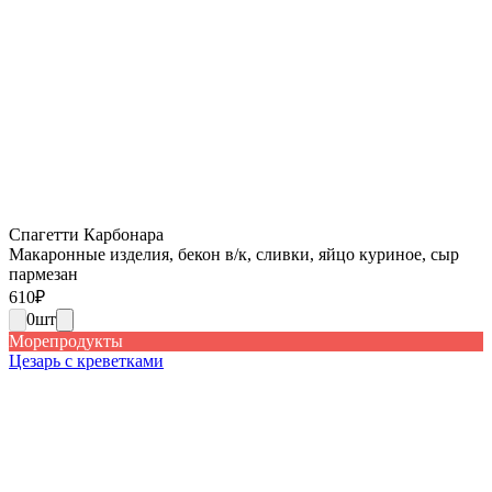
Спагетти Карбонара
Макаронные изделия, бекон в/к, сливки, яйцо куриное, сыр
пармезан
610
₽
0
шт
Морепродукты
Цезарь с креветками