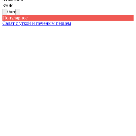
350
₽
0
шт
Популярное
Салат с уткой и печеным перцем