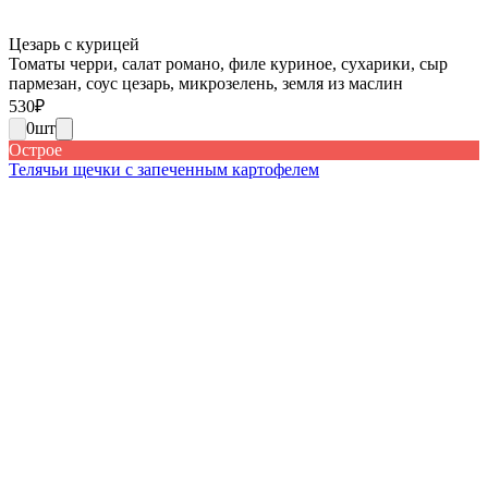
Цезарь с курицей
Томаты черри, салат романо, филе куриное, сухарики, сыр
пармезан, соус цезарь, микрозелень, земля из маслин
530
₽
0
шт
Острое
Телячьи щечки с запеченным картофелем