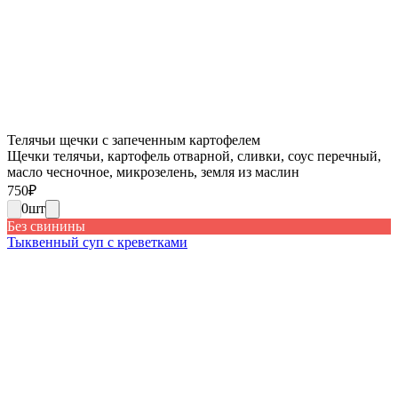
Телячьи щечки с запеченным картофелем
Щечки телячьи, картофель отварной, сливки, соус перечный,
масло чесночное, микрозелень, земля из маслин
750
₽
0
шт
Без свинины
Тыквенный суп с креветками