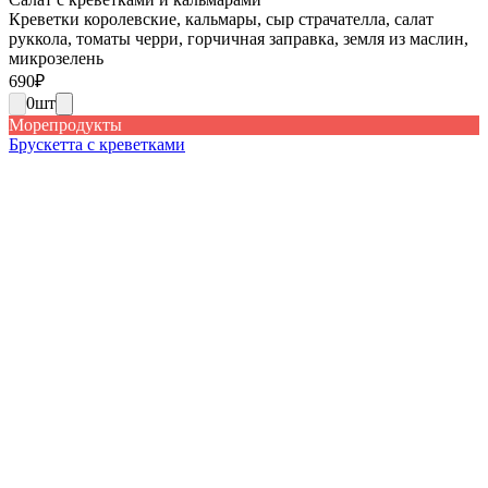
Креветки королевские, кальмары, сыр страчателла, салат
руккола, томаты черри, горчичная заправка, земля из маслин,
микрозелень
690
₽
0
шт
Морепродукты
Брускетта с креветками