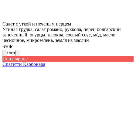
Салат с уткой и печеным перцем
Утиная грудка, салат романо, руккола, перец болгарский
запеченный, огурцы, клюква, соевый соус, мёд, масло
чесночное, микрозелень, земля из маслин
650
₽
0
шт
Популярное
Спагетти Карбонара