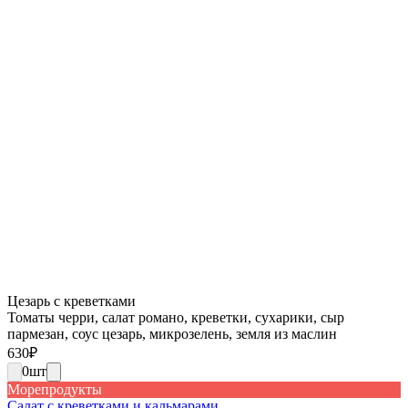
Цезарь с креветками
Томаты черри, салат романо, креветки, сухарики, сыр
пармезан, соус цезарь, микрозелень, земля из маслин
630
₽
0
шт
Морепродукты
Салат с креветками и кальмарами