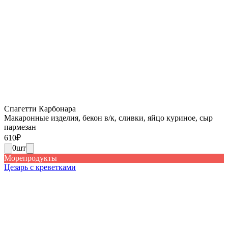
Спагетти Карбонара
Макаронные изделия, бекон в/к, сливки, яйцо куриное, сыр
пармезан
610
₽
0
шт
Морепродукты
Цезарь с креветками