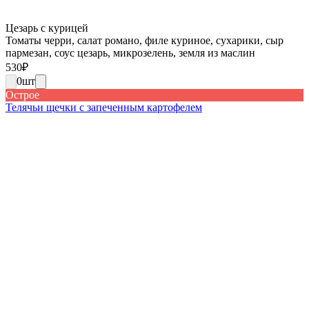
Цезарь с курицей
Томаты черри, салат романо, филе куриное, сухарики, сыр
пармезан, соус цезарь, микрозелень, земля из маслин
530
₽
0
шт
Острое
Телячьи щечки с запеченным картофелем