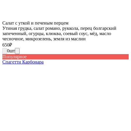
Салат с уткой и печеным перцем
Утиная грудка, салат романо, руккола, перец болгарский
запеченный, огурцы, клюква, соевый соус, мёд, масло
чесночное, микрозелень, земля из маслин
650
₽
0
шт
Популярное
Спагетти Карбонара