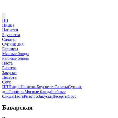
ПП
Пицца
Напитки
Брускетта
Салаты
Супчик дня
Гарниры
Мясные блюда
Рыбные блюда
Паста
Ризотто
Закуски
Десерты
Соус
ПП
Пицца
Напитки
Брускетта
Салаты
Супчик
дня
Гарниры
Мясные блюда
Рыбные
блюда
Паста
Ризотто
Закуски
Десерты
Соус
Баварская