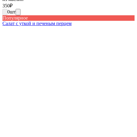
350
₽
0
шт
Популярное
Салат с уткой и печеным перцем