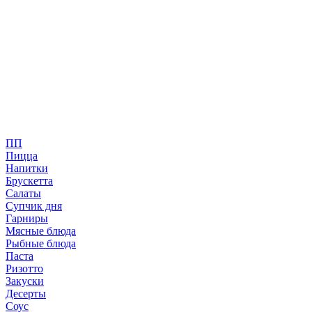
ПП
Пицца
Напитки
Брускетта
Салаты
Супчик дня
Гарниры
Мясные блюда
Рыбные блюда
Паста
Ризотто
Закуски
Десерты
Соус