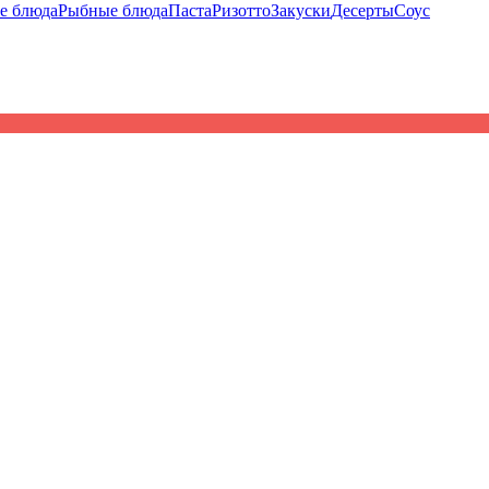
е блюда
Рыбные блюда
Паста
Ризотто
Закуски
Десерты
Соус