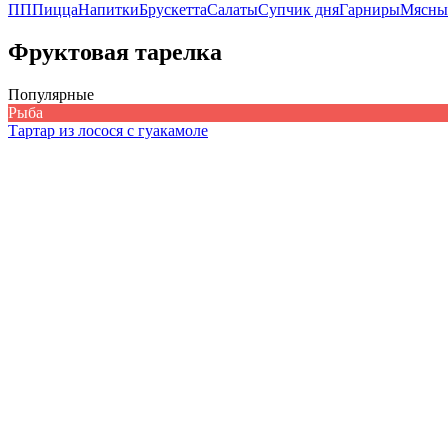
ПП
Пицца
Напитки
Брускетта
Салаты
Супчик дня
Гарниры
Мясны
Фруктовая тарелка
Популярные
Рыба
Тартар из лосося с гуакамоле