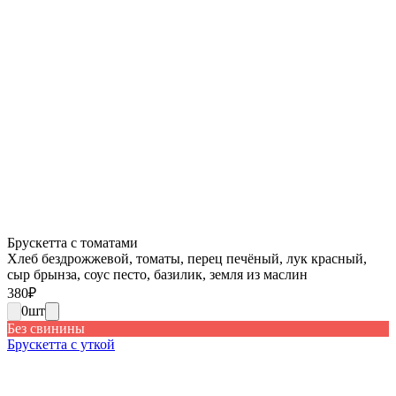
Брускетта с томатами
Хлеб бездрожжевой, томаты, перец печёный, лук красный,
сыр брынза, соус песто, базилик, земля из маслин
380
₽
0
шт
Без свинины
Брускетта с уткой