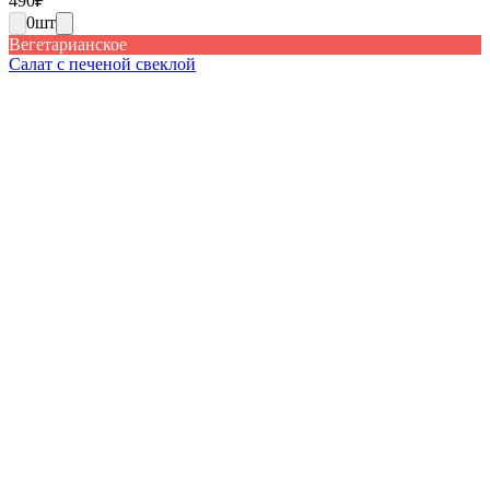
490
₽
0
шт
Вегетарианское
Салат с печеной свеклой