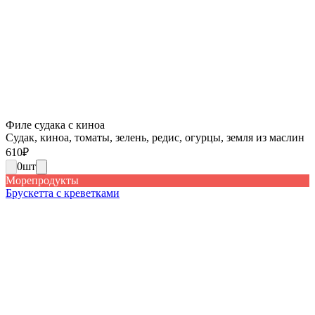
Филе судака с киноа
Судак, киноа, томаты, зелень, редис, огурцы, земля из маслин
610
₽
0
шт
Морепродукты
Брускетта с креветками