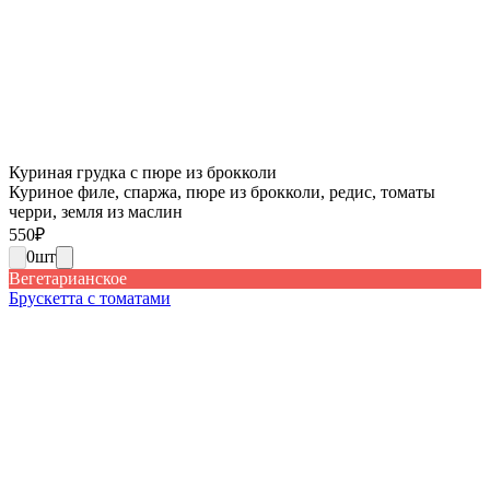
Куриная грудка с пюре из брокколи
Куриное филе, спаржа, пюре из брокколи, редис, томаты
черри, земля из маслин
550
₽
0
шт
Вегетарианское
Брускетта с томатами