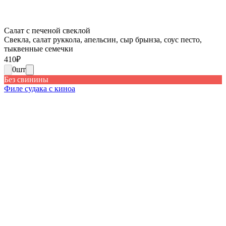
Салат с печеной свеклой
Свекла, салат руккола, апельсин, сыр брынза, соус песто,
тыквенные семечки
410
₽
0
шт
Без свинины
Филе судака с киноа