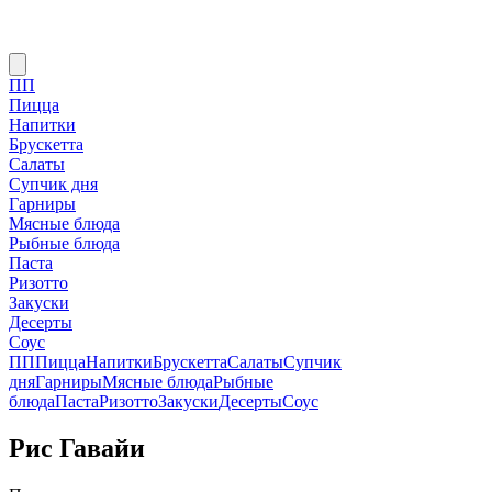
ПП
Пицца
Напитки
Брускетта
Салаты
Супчик дня
Гарниры
Мясные блюда
Рыбные блюда
Паста
Ризотто
Закуски
Десерты
Соус
ПП
Пицца
Напитки
Брускетта
Салаты
Супчик
дня
Гарниры
Мясные блюда
Рыбные
блюда
Паста
Ризотто
Закуски
Десерты
Соус
Рис Гавайи