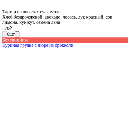
Тартар из лосося с гуакамоле
Хлеб бездрожжевой, авокадо, лосось, лук красный, сок
лимона, кунжут, семена льна
570
₽
0
шт
Без свинины
Куриная грудка с пюре из брокколи