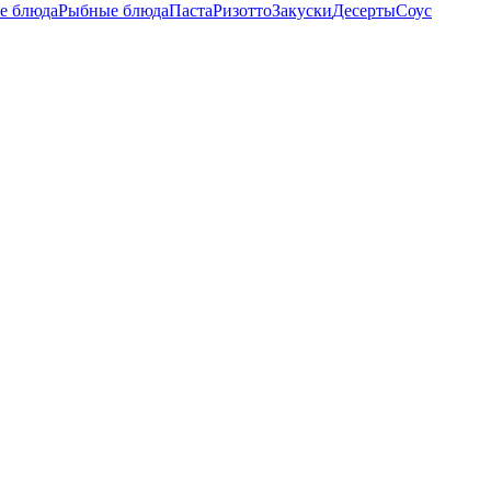
е блюда
Рыбные блюда
Паста
Ризотто
Закуски
Десерты
Соус