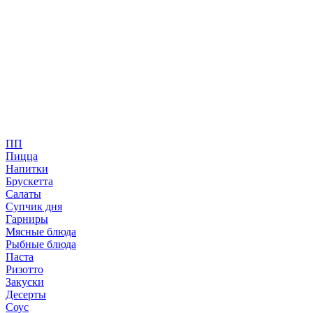
ПП
Пицца
Напитки
Брускетта
Салаты
Супчик дня
Гарниры
Мясные блюда
Рыбные блюда
Паста
Ризотто
Закуски
Десерты
Соус