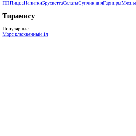
ПП
Пицца
Напитки
Брускетта
Салаты
Супчик дня
Гарниры
Мясны
Тирамису
Популярные
Морс клюквенный 1л