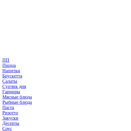
ПП
Пицца
Напитки
Брускетта
Салаты
Супчик дня
Гарниры
Мясные блюда
Рыбные блюда
Паста
Ризотто
Закуски
Десерты
Соус