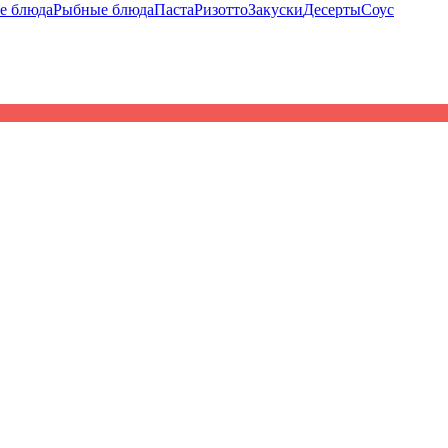
е блюда
Рыбные блюда
Паста
Ризотто
Закуски
Десерты
Соус