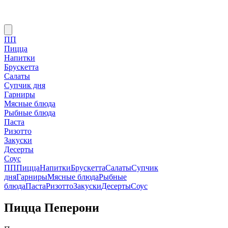
ПП
Пицца
Напитки
Брускетта
Салаты
Супчик дня
Гарниры
Мясные блюда
Рыбные блюда
Паста
Ризотто
Закуски
Десерты
Соус
ПП
Пицца
Напитки
Брускетта
Салаты
Супчик
дня
Гарниры
Мясные блюда
Рыбные
блюда
Паста
Ризотто
Закуски
Десерты
Соус
Пицца Пеперони